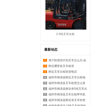
3-5吨叉车出租
最新动态
用户卸货找不到叉车怎么办 如
何在附近找叉车
附近哪里有叉车租赁
附近叉车出租卸货电话
福州市闽清县附近叉车出租电
话是多少？
福州市闽清县叉车租赁怎么算
台班？
福州市闽清县附近有5吨叉车出
租吗？
福州市闽清县叉车出租带司机
价格？
福州市闽清县附近有叉车卸货
服务吗？
福州市闽清县10吨叉车租赁价